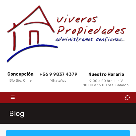
Concepción
+56 9 9837 4379
Nuestro Horario
Bío Bío, Chile
WhatsApp
9:00 a 20 hrs. L a V
10:00 a 15:00 hrs. Sábado
Blog