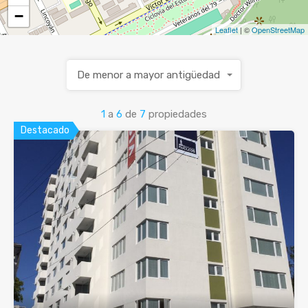
−
Leaflet
| ©
OpenStreetMap
De menor a mayor antigüedad
1
a
6
de
7
propiedades
Destacado