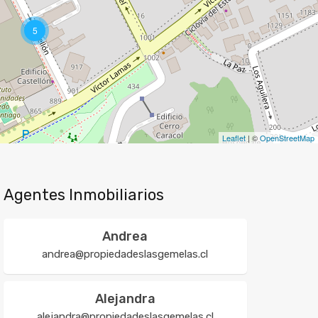
5
Leaflet
| ©
OpenStreetMap
Agentes Inmobiliarios
Andrea
andrea@propiedadeslasgemelas.cl
Alejandra
alejandra@propiedadeslasgemelas.cl