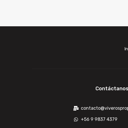
In
Contáctano
contacto@viverosprop
+56 9 9837 4379